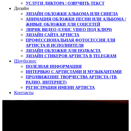
УСЛУГИ ДИКТОРА | ОЗВУЧИТЬ ТЕКСТ
Дизайн
ДИЗАЙН ОБЛОЖКИ АЛЬБОМА ИЛИ СИНГЛА
АНИМАЦИЯ ОБЛОЖКИ ПЕСНИ ИЛИ АЛЬБОМА /
ЖИВЫЕ ОБЛОЖКИ ДЛЯ СОЦСЕТЕЙ
ЛИРИК ВИДЕО (LYRIC VIDEO ПОД КЛЮЧ)
ДИЗАЙН САЙТА АРТИСТА
ПРОФЕССИОНАЛЬНАЯ ФОТОСЕССИЯ ДЛЯ
АРТИСТА И ИСПОЛНИТЕЛЯ
ДИЗАЙН ОБЛОЖКИ ДЛЯ ПОДКАСТА
ДИЗАЙН СТИКЕРОВ АРТИСТА В TELEGRAM
Шоубизнес
ПОЛЕЗНАЯ ИНФОРМАЦИЯ
ИНТЕРВЬЮ С АРТИСТАМИ И МУЗЫКАНТАМИ
ПРОДВИЖЕНИЕ ТВОРЧЕСТВА АРТИСТА (ТВ,
РАДИО, ИНТЕРНЕТ)
РЕГИСТРАЦИЯ ИМЕНИ АРТИСТА
Контакты
Диктор Александр