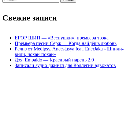
Свежие записи
ЕГОР ШИП — «Веснушки», премьера трэка
Премьера песни Серж — Когда найдёшь любовь
Релиз от Medipsy, Anecstasya feat. EnerJaka «Шпили-
вили, чохан-похан»
Дэя, Empaldo — Красивый парень 2.0
Записали аудио джингл для Коллегии адвокатов