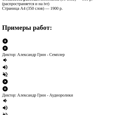
(распространяется и на ivr)
Страница А4 (350 слов) — 1900 р.
Примеры работ:
play_circle_filled
pause_circle_filled
Диктор: Александр Грин - Семплер
volume_down
volume_up
volume_off
play_circle_filled
pause_circle_filled
Диктор: Александр Грин - Аудиоролики
volume_down
volume_up