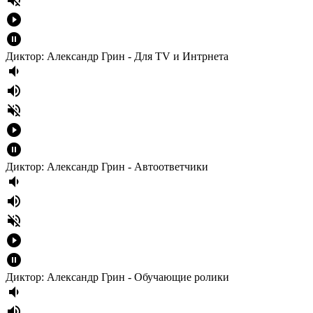
volume_off
play_circle_filled
pause_circle_filled
Диктор: Александр Грин - Для TV и Интрнета
volume_down
volume_up
volume_off
play_circle_filled
pause_circle_filled
Диктор: Александр Грин - Автоответчики
volume_down
volume_up
volume_off
play_circle_filled
pause_circle_filled
Диктор: Александр Грин - Обучающие ролики
volume_down
volume_up