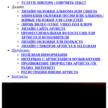
УСЛУГИ ДИКТОРА | ОЗВУЧИТЬ ТЕКСТ
Дизайн
ДИЗАЙН ОБЛОЖКИ АЛЬБОМА ИЛИ СИНГЛА
АНИМАЦИЯ ОБЛОЖКИ ПЕСНИ ИЛИ АЛЬБОМА /
ЖИВЫЕ ОБЛОЖКИ ДЛЯ СОЦСЕТЕЙ
ЛИРИК ВИДЕО (LYRIC VIDEO ПОД КЛЮЧ)
ДИЗАЙН САЙТА АРТИСТА
ПРОФЕССИОНАЛЬНАЯ ФОТОСЕССИЯ ДЛЯ
АРТИСТА И ИСПОЛНИТЕЛЯ
ДИЗАЙН ОБЛОЖКИ ДЛЯ ПОДКАСТА
ДИЗАЙН СТИКЕРОВ АРТИСТА В TELEGRAM
Шоубизнес
ПОЛЕЗНАЯ ИНФОРМАЦИЯ
ИНТЕРВЬЮ С АРТИСТАМИ И МУЗЫКАНТАМИ
ПРОДВИЖЕНИЕ ТВОРЧЕСТВА АРТИСТА (ТВ,
РАДИО, ИНТЕРНЕТ)
РЕГИСТРАЦИЯ ИМЕНИ АРТИСТА
Контакты
Рубрика:
Полезное