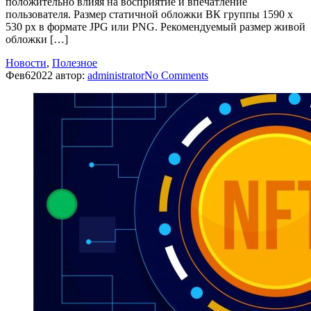
положительно влияя на восприятие и впечатление
пользователя. Размер статичной обложки ВК группы 1590 x
530 px в формате JPG или PNG. Рекомендуемый размер живой
обложки […]
Новости
,
Полезное
Фев
6
2022
автор:
administrator
No
Comments