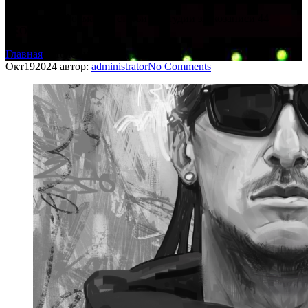
Полезная информация, статьи от студии звукозаписи 44
PRODUXURY
Главная
›
Полезное
Окт
19
2024
автор:
administrator
No
Comments