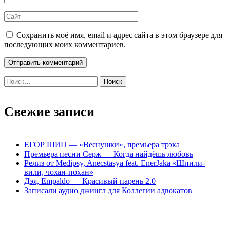
Сохранить моё имя, email и адрес сайта в этом браузере для
последующих моих комментариев.
Найти:
Свежие записи
ЕГОР ШИП — «Веснушки», премьера трэка
Премьера песни Серж — Когда найдёшь любовь
Релиз от Medipsy, Anecstasya feat. EnerJaka «Шпили-
вили, чохан-похан»
Дэя, Empaldo — Красивый парень 2.0
Записали аудио джингл для Коллегии адвокатов