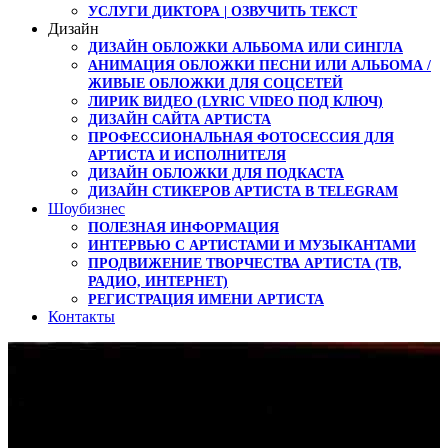
УСЛУГИ ДИКТОРА | ОЗВУЧИТЬ ТЕКСТ
Дизайн
ДИЗАЙН ОБЛОЖКИ АЛЬБОМА ИЛИ СИНГЛА
АНИМАЦИЯ ОБЛОЖКИ ПЕСНИ ИЛИ АЛЬБОМА /
ЖИВЫЕ ОБЛОЖКИ ДЛЯ СОЦСЕТЕЙ
ЛИРИК ВИДЕО (LYRIC VIDEO ПОД КЛЮЧ)
ДИЗАЙН САЙТА АРТИСТА
ПРОФЕССИОНАЛЬНАЯ ФОТОСЕССИЯ ДЛЯ
АРТИСТА И ИСПОЛНИТЕЛЯ
ДИЗАЙН ОБЛОЖКИ ДЛЯ ПОДКАСТА
ДИЗАЙН СТИКЕРОВ АРТИСТА В TELEGRAM
Шоубизнес
ПОЛЕЗНАЯ ИНФОРМАЦИЯ
ИНТЕРВЬЮ С АРТИСТАМИ И МУЗЫКАНТАМИ
ПРОДВИЖЕНИЕ ТВОРЧЕСТВА АРТИСТА (ТВ,
РАДИО, ИНТЕРНЕТ)
РЕГИСТРАЦИЯ ИМЕНИ АРТИСТА
Контакты
Верификация