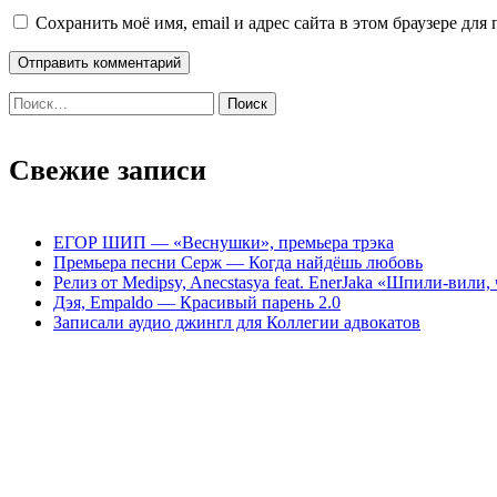
Сохранить моё имя, email и адрес сайта в этом браузере д
Найти:
Свежие записи
ЕГОР ШИП — «Веснушки», премьера трэка
Премьера песни Серж — Когда найдёшь любовь
Релиз от Medipsy, Anecstasya feat. EnerJaka «Шпили-вили,
Дэя, Empaldo — Красивый парень 2.0
Записали аудио джингл для Коллегии адвокатов