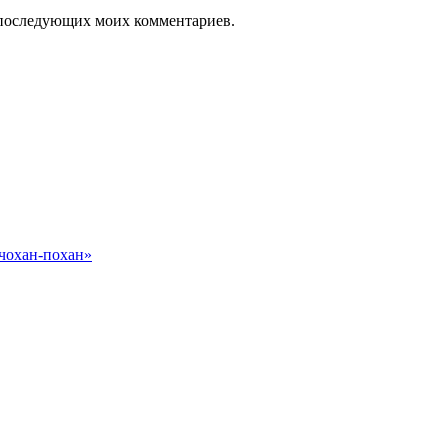
ля последующих моих комментариев.
 чохан-похан»