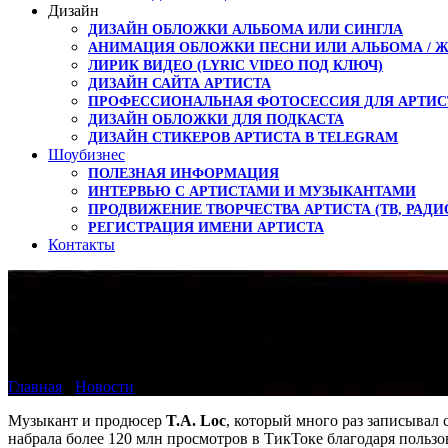
Дизайн
ДИЗАЙН ОБЛОЖКИ АЛЬБОМА ИЛИ СИНГЛА
АНИМАЦИЯ ОБЛОЖКИ ПЕСНИ ИЛИ АЛЬБОМА / 
ЛИРИК ВИДЕО (LYRIC VIDEO ПОД КЛЮЧ)
ДИЗАЙН САЙТА АРТИСТА
ПРОФЕССИОНАЛЬНАЯ ФОТОСЕССИЯ ДЛЯ АРТИС
ДИЗАЙН ОБЛОЖКИ ДЛЯ ПОДКАСТА
ДИЗАЙН СТИКЕРОВ АРТИСТА В TELEGRAM
Шоубизнес
ПОЛЕЗНАЯ ИНФОРМАЦИЯ
ИНТЕРВЬЮ С АРТИСТАМИ И МУЗЫКАНТАМИ
ПРОДВИЖЕНИЕ ТВОРЧЕСТВА АРТИСТА (ТВ, РАДИ
РЕГИСТРАЦИЯ ИМЕНИ АРТИСТА
Контакты
Трэк «Любят суки» от 
Главная
›
Новости
›
Трэк «Любят суки» от T.A. Loc покоряет м
Музыкант и продюсер
T.A. Loc
, который много раз записывал 
набрала более 120 млн просмотров в ТикТоке благодаря пользо