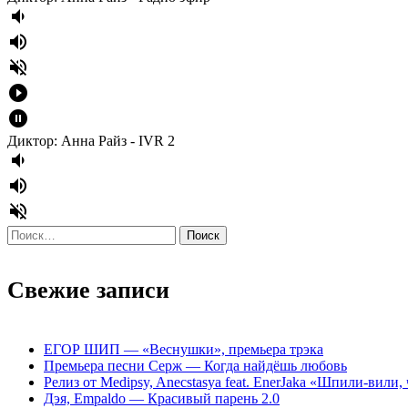
volume_down
volume_up
volume_off
play_circle_filled
pause_circle_filled
Диктор: Анна Райз - IVR 2
volume_down
volume_up
volume_off
Найти:
Свежие записи
ЕГОР ШИП — «Веснушки», премьера трэка
Премьера песни Серж — Когда найдёшь любовь
Релиз от Medipsy, Anecstasya feat. EnerJaka «Шпили-вили,
Дэя, Empaldo — Красивый парень 2.0