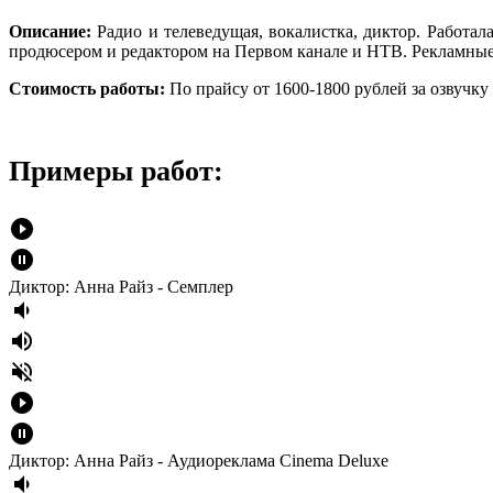
Описание:
Радио и телеведущая, вокалистка, диктор. Работа
продюсером и редактором на Первом канале и НТВ. Рекламные р
Стоимость работы:
По прайсу от 1600-1800 рублей за озвучку 
Примеры работ:
play_circle_filled
pause_circle_filled
Диктор: Анна Райз - Семплер
volume_down
volume_up
volume_off
play_circle_filled
pause_circle_filled
Диктор: Анна Райз - Аудиореклама Cinema Deluxe
volume_down