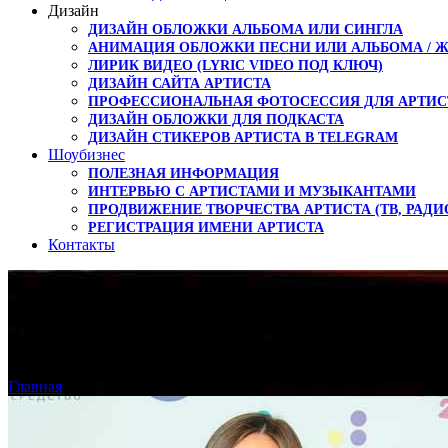
Дизайн
ДИЗАЙН ОБЛОЖКИ АЛЬБОМА ИЛИ СИНГЛА
АНИМАЦИЯ ОБЛОЖКИ ПЕСНИ ИЛИ АЛЬБОМА / 
ЛИРИК ВИДЕО (LYRIC VIDEO ПОД КЛЮЧ)
ДИЗАЙН САЙТА АРТИСТА
ПРОФЕССИОНАЛЬНАЯ ФОТОСЕССИЯ ДЛЯ АРТИС
ДИЗАЙН ОБЛОЖКИ ДЛЯ ПОДКАСТА
ДИЗАЙН СТИКЕРОВ АРТИСТА В TELEGRAM
Шоубизнес
ПОЛЕЗНАЯ ИНФОРМАЦИЯ
ИНТЕРВЬЮ С АРТИСТАМИ И МУЗЫКАНТАМИ
ПРОДВИЖЕНИЕ ТВОРЧЕСТВА АРТИСТА (ТВ, РАДИ
РЕГИСТРАЦИЯ ИМЕНИ АРТИСТА
Контакты
Диктор Анна Райз — Ж
Главная
›
Диктор Анна Райз — Женский голос