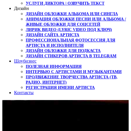
УСЛУГИ ДИКТОРА | ОЗВУЧИТЬ ТЕКСТ
Дизайн
ДИЗАЙН ОБЛОЖКИ АЛЬБОМА ИЛИ СИНГЛА
АНИМАЦИЯ ОБЛОЖКИ ПЕСНИ ИЛИ АЛЬБОМА /
ЖИВЫЕ ОБЛОЖКИ ДЛЯ СОЦСЕТЕЙ
ЛИРИК ВИДЕО (LYRIC VIDEO ПОД КЛЮЧ)
ДИЗАЙН САЙТА АРТИСТА
ПРОФЕССИОНАЛЬНАЯ ФОТОСЕССИЯ ДЛЯ
АРТИСТА И ИСПОЛНИТЕЛЯ
ДИЗАЙН ОБЛОЖКИ ДЛЯ ПОДКАСТА
ДИЗАЙН СТИКЕРОВ АРТИСТА В TELEGRAM
Шоубизнес
ПОЛЕЗНАЯ ИНФОРМАЦИЯ
ИНТЕРВЬЮ С АРТИСТАМИ И МУЗЫКАНТАМИ
ПРОДВИЖЕНИЕ ТВОРЧЕСТВА АРТИСТА (ТВ,
РАДИО, ИНТЕРНЕТ)
РЕГИСТРАЦИЯ ИМЕНИ АРТИСТА
Контакты
Test player