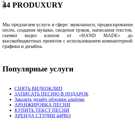
2
volume_off
44 PRODUXURY
play_circle_filled
3
pause_circle_filled
Диктор: Анна Райз - Семплер
volume_down
Мы предлагаем услуги в сфере: звукозаписи, продюсирования
volume_up
песен, создания музыки, сведения трэков, написания текстов,
volume_off
съемки видео клипов от «HAND MADE» до
высокобюджетных проектов с использованием компьютерной
графики и дизайна.
Популярные услуги
СНЯТЬ ВИДЕОКЛИП
ЗАПИСАТЬ ПЕСНЮ В ПОДАРОК
Заказать дизайн обложки альбома
АРАНЖИРОВКА ПЕСНИ
КУПИТЬ ТЕКСТ ПЕСНИ
АРЕНДА СТУДИИ 44PRO