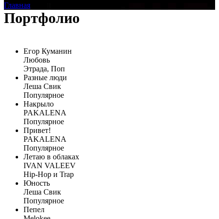
Главная
›
Test player
Портфолио
Егор Куманин
Любовь
Этрада, Поп
Разные люди
Леша Свик
Популярное
Накрыло
PAKALENA
Популярное
Привет!
PAKALENA
Популярное
Летаю в облаках
IVAN VALEEV
Hip-Hop и Trap
Юность
Леша Свик
Популярное
Пепел
Melokee