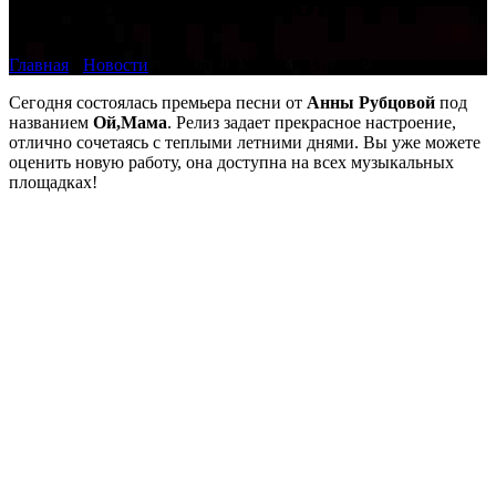
Анны Рубцовой
Главная
›
Новости
›
Песня Ой,Мама от Анны Рубцовой
Сегодня состоялась премьера песни от
Анны Рубцовой
под
названием
Ой,Мама
. Релиз задает прекрасное настроение,
отлично сочетаясь с теплыми летними днями. Вы уже можете
оценить новую работу, она доступна на всех музыкальных
площадках!