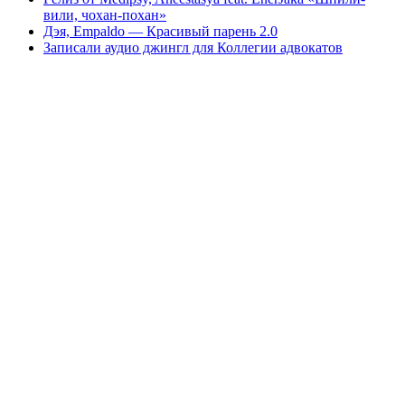
вили, чохан-похан»
Дэя, Empaldo — Красивый парень 2.0
Записали аудио джингл для Коллегии адвокатов