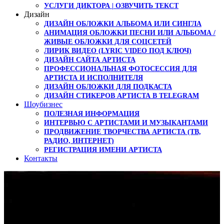
УСЛУГИ ДИКТОРА | ОЗВУЧИТЬ ТЕКСТ
Дизайн
ДИЗАЙН ОБЛОЖКИ АЛЬБОМА ИЛИ СИНГЛА
АНИМАЦИЯ ОБЛОЖКИ ПЕСНИ ИЛИ АЛЬБОМА /
ЖИВЫЕ ОБЛОЖКИ ДЛЯ СОЦСЕТЕЙ
ЛИРИК ВИДЕО (LYRIC VIDEO ПОД КЛЮЧ)
ДИЗАЙН САЙТА АРТИСТА
ПРОФЕССИОНАЛЬНАЯ ФОТОСЕССИЯ ДЛЯ
АРТИСТА И ИСПОЛНИТЕЛЯ
ДИЗАЙН ОБЛОЖКИ ДЛЯ ПОДКАСТА
ДИЗАЙН СТИКЕРОВ АРТИСТА В TELEGRAM
Шоубизнес
ПОЛЕЗНАЯ ИНФОРМАЦИЯ
ИНТЕРВЬЮ С АРТИСТАМИ И МУЗЫКАНТАМИ
ПРОДВИЖЕНИЕ ТВОРЧЕСТВА АРТИСТА (ТВ,
РАДИО, ИНТЕРНЕТ)
РЕГИСТРАЦИЯ ИМЕНИ АРТИСТА
Контакты
Песня Ой,Мама от