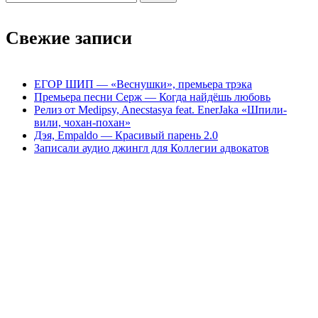
Свежие записи
ЕГОР ШИП — «Веснушки», премьера трэка
Премьера песни Серж — Когда найдёшь любовь
Релиз от Medipsy, Anecstasya feat. EnerJaka «Шпили-
вили, чохан-похан»
Дэя, Empaldo — Красивый парень 2.0
Записали аудио джингл для Коллегии адвокатов