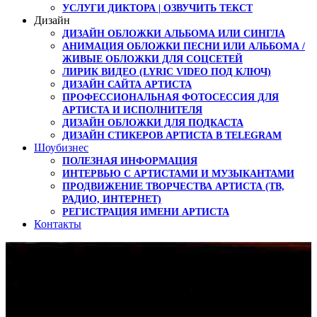
УСЛУГИ ДИКТОРА | ОЗВУЧИТЬ ТЕКСТ
Дизайн
ДИЗАЙН ОБЛОЖКИ АЛЬБОМА ИЛИ СИНГЛА
АНИМАЦИЯ ОБЛОЖКИ ПЕСНИ ИЛИ АЛЬБОМА /
ЖИВЫЕ ОБЛОЖКИ ДЛЯ СОЦСЕТЕЙ
ЛИРИК ВИДЕО (LYRIC VIDEO ПОД КЛЮЧ)
ДИЗАЙН САЙТА АРТИСТА
ПРОФЕССИОНАЛЬНАЯ ФОТОСЕССИЯ ДЛЯ
АРТИСТА И ИСПОЛНИТЕЛЯ
ДИЗАЙН ОБЛОЖКИ ДЛЯ ПОДКАСТА
ДИЗАЙН СТИКЕРОВ АРТИСТА В TELEGRAM
Шоубизнес
ПОЛЕЗНАЯ ИНФОРМАЦИЯ
ИНТЕРВЬЮ С АРТИСТАМИ И МУЗЫКАНТАМИ
ПРОДВИЖЕНИЕ ТВОРЧЕСТВА АРТИСТА (ТВ,
РАДИО, ИНТЕРНЕТ)
РЕГИСТРАЦИЯ ИМЕНИ АРТИСТА
Контакты
Премьера Bling Bling