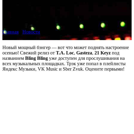
от T.A. Loc, Gasteza,
21 Keyz
Главная
›
Новости
›
Премьера Bling Bling от T.A. Loc, Gasteza,
21 Keyz
Новый мощный бэнгер — вот что может поднять настроение
осенью! Свежий релиз от
T.A. Loc
,
Gasteza
,
21 Keyz
под
названием
Bling Bling
уже доступен для прослушивания на
всех музыкальных площадках. Трэк уже попал в плейлисты
Яндекс Музыки, VK Music и Sber Zvuk. Оцените первыми!