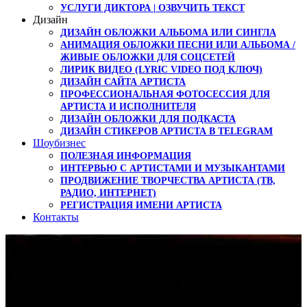
УСЛУГИ ДИКТОРА | ОЗВУЧИТЬ ТЕКСТ
Дизайн
ДИЗАЙН ОБЛОЖКИ АЛЬБОМА ИЛИ СИНГЛА
АНИМАЦИЯ ОБЛОЖКИ ПЕСНИ ИЛИ АЛЬБОМА /
ЖИВЫЕ ОБЛОЖКИ ДЛЯ СОЦСЕТЕЙ
ЛИРИК ВИДЕО (LYRIC VIDEO ПОД КЛЮЧ)
ДИЗАЙН САЙТА АРТИСТА
ПРОФЕССИОНАЛЬНАЯ ФОТОСЕССИЯ ДЛЯ
АРТИСТА И ИСПОЛНИТЕЛЯ
ДИЗАЙН ОБЛОЖКИ ДЛЯ ПОДКАСТА
ДИЗАЙН СТИКЕРОВ АРТИСТА В TELEGRAM
Шоубизнес
ПОЛЕЗНАЯ ИНФОРМАЦИЯ
ИНТЕРВЬЮ С АРТИСТАМИ И МУЗЫКАНТАМИ
ПРОДВИЖЕНИЕ ТВОРЧЕСТВА АРТИСТА (ТВ,
РАДИО, ИНТЕРНЕТ)
РЕГИСТРАЦИЯ ИМЕНИ АРТИСТА
Контакты
Релиз сингла Space