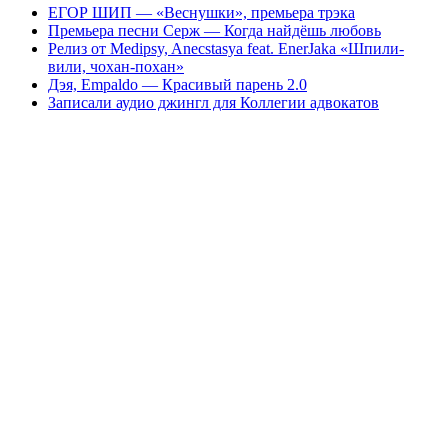
ЕГОР ШИП — «Веснушки», премьера трэка
Премьера песни Серж — Когда найдёшь любовь
Релиз от Medipsy, Anecstasya feat. EnerJaka «Шпили-
вили, чохан-похан»
Дэя, Empaldo — Красивый парень 2.0
Записали аудио джингл для Коллегии адвокатов