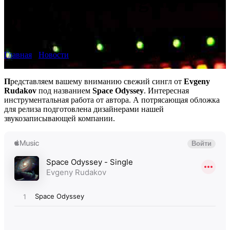
Odyssey от Evgeny
Rudakov
Главная
›
Новости
›
Релиз сингла Space Odyssey от Evgeny
Rudakov
П
редставляем вашему вниманию свежий сингл от
Evgeny
Rudakov
под названием
Space Odyssey
. Интересная
инструментальная работа от автора. А потрясающая обложка
для релиза подготовлена дизайнерами нашей
звукозаписывающей компании.