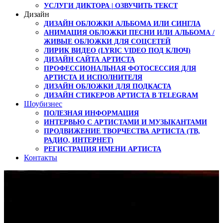
УСЛУГИ ДИКТОРА | ОЗВУЧИТЬ ТЕКСТ
Дизайн
ДИЗАЙН ОБЛОЖКИ АЛЬБОМА ИЛИ СИНГЛА
АНИМАЦИЯ ОБЛОЖКИ ПЕСНИ ИЛИ АЛЬБОМА /
ЖИВЫЕ ОБЛОЖКИ ДЛЯ СОЦСЕТЕЙ
ЛИРИК ВИДЕО (LYRIC VIDEO ПОД КЛЮЧ)
ДИЗАЙН САЙТА АРТИСТА
ПРОФЕССИОНАЛЬНАЯ ФОТОСЕССИЯ ДЛЯ
АРТИСТА И ИСПОЛНИТЕЛЯ
ДИЗАЙН ОБЛОЖКИ ДЛЯ ПОДКАСТА
ДИЗАЙН СТИКЕРОВ АРТИСТА В TELEGRAM
Шоубизнес
ПОЛЕЗНАЯ ИНФОРМАЦИЯ
ИНТЕРВЬЮ С АРТИСТАМИ И МУЗЫКАНТАМИ
ПРОДВИЖЕНИЕ ТВОРЧЕСТВА АРТИСТА (ТВ,
РАДИО, ИНТЕРНЕТ)
РЕГИСТРАЦИЯ ИМЕНИ АРТИСТА
Контакты
Новый сингл Gasteza,