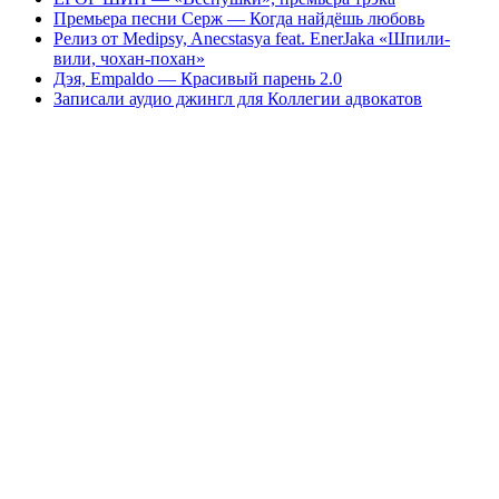
Премьера песни Серж — Когда найдёшь любовь
Релиз от Medipsy, Anecstasya feat. EnerJaka «Шпили-
вили, чохан-похан»
Дэя, Empaldo — Красивый парень 2.0
Записали аудио джингл для Коллегии адвокатов