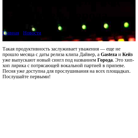
от Gasteza, Кейз под
названием Города
Главная
›
Новости
›
Релиз нового сингла от Gasteza, Кейз под
названием Города
Такая продуктивность заслуживает уважения — еще не
прошло месяца с даты релиза клипа Дайвер, а
Gasteza
и
Кейз
уже выпускают новый сингл под названием
Города
. Это хип-
хоп лирика с потрясающей вокальной партией в припеве.
Песня уже доступна для прослушивания на всех площадках.
Послушайте первыми!