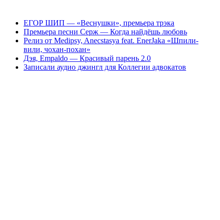
ЕГОР ШИП — «Веснушки», премьера трэка
Премьера песни Серж — Когда найдёшь любовь
Релиз от Medipsy, Anecstasya feat. EnerJaka «Шпили-
вили, чохан-похан»
Дэя, Empaldo — Красивый парень 2.0
Записали аудио джингл для Коллегии адвокатов