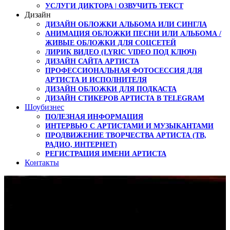
УСЛУГИ ДИКТОРА | ОЗВУЧИТЬ ТЕКСТ
Дизайн
ДИЗАЙН ОБЛОЖКИ АЛЬБОМА ИЛИ СИНГЛА
АНИМАЦИЯ ОБЛОЖКИ ПЕСНИ ИЛИ АЛЬБОМА /
ЖИВЫЕ ОБЛОЖКИ ДЛЯ СОЦСЕТЕЙ
ЛИРИК ВИДЕО (LYRIC VIDEO ПОД КЛЮЧ)
ДИЗАЙН САЙТА АРТИСТА
ПРОФЕССИОНАЛЬНАЯ ФОТОСЕССИЯ ДЛЯ
АРТИСТА И ИСПОЛНИТЕЛЯ
ДИЗАЙН ОБЛОЖКИ ДЛЯ ПОДКАСТА
ДИЗАЙН СТИКЕРОВ АРТИСТА В TELEGRAM
Шоубизнес
ПОЛЕЗНАЯ ИНФОРМАЦИЯ
ИНТЕРВЬЮ С АРТИСТАМИ И МУЗЫКАНТАМИ
ПРОДВИЖЕНИЕ ТВОРЧЕСТВА АРТИСТА (ТВ,
РАДИО, ИНТЕРНЕТ)
РЕГИСТРАЦИЯ ИМЕНИ АРТИСТА
Контакты
Релиз нового сингла