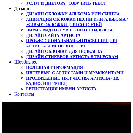
УСЛУГИ ДИКТОРА | ОЗВУЧИТЬ ТЕКСТ
Дизайн
ДИЗАЙН ОБЛОЖКИ АЛЬБОМА ИЛИ СИНГЛА
АНИМАЦИЯ ОБЛОЖКИ ПЕСНИ ИЛИ АЛЬБОМА /
ЖИВЫЕ ОБЛОЖКИ ДЛЯ СОЦСЕТЕЙ
ЛИРИК ВИДЕО (LYRIC VIDEO ПОД КЛЮЧ)
ДИЗАЙН САЙТА АРТИСТА
ПРОФЕССИОНАЛЬНАЯ ФОТОСЕССИЯ ДЛЯ
АРТИСТА И ИСПОЛНИТЕЛЯ
ДИЗАЙН ОБЛОЖКИ ДЛЯ ПОДКАСТА
ДИЗАЙН СТИКЕРОВ АРТИСТА В TELEGRAM
Шоубизнес
ПОЛЕЗНАЯ ИНФОРМАЦИЯ
ИНТЕРВЬЮ С АРТИСТАМИ И МУЗЫКАНТАМИ
ПРОДВИЖЕНИЕ ТВОРЧЕСТВА АРТИСТА (ТВ,
РАДИО, ИНТЕРНЕТ)
РЕГИСТРАЦИЯ ИМЕНИ АРТИСТА
Контакты
44PRO — всех с