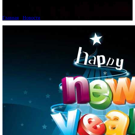
наступающим 2014!
Главная
›
Новости
›
44PRO — всех с наступающим 2014!