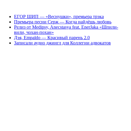
ЕГОР ШИП — «Веснушки», премьера трэка
Премьера песни Серж — Когда найдёшь любовь
Релиз от Medipsy, Anecstasya feat. EnerJaka «Шпили-
вили, чохан-похан»
Дэя, Empaldo — Красивый парень 2.0
Записали аудио джингл для Коллегии адвокатов