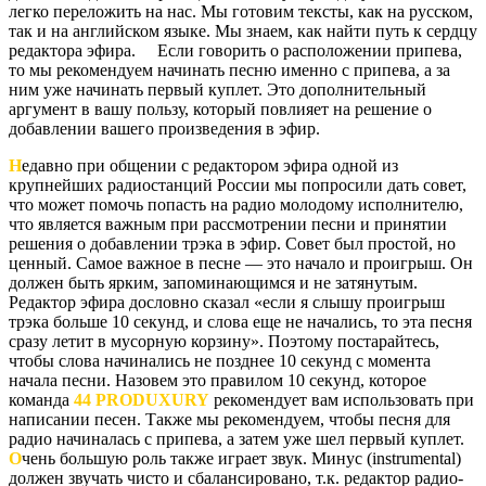
легко переложить на нас. Мы готовим тексты, как на русском,
так и на английском языке. Мы знаем, как найти путь к сердцу
редактора эфира. Если говорить о расположении припева,
то мы рекомендуем начинать песню именно с припева, а за
ним уже начинать первый куплет. Это дополнительный
аргумент в вашу пользу, который повлияет на решение о
добавлении вашего произведения в эфир.
Н
едавно при общении с редактором эфира одной из
крупнейших радиостанций России мы попросили дать совет,
что может помочь попасть на радио молодому исполнителю,
что является важным при рассмотрении песни и принятии
решения о добавлении трэка в эфир. Совет был простой, но
ценный. Самое важное в песне — это начало и проигрыш. Он
должен быть ярким, запоминающимся и не затянутым.
Редактор эфира дословно сказал «если я слышу проигрыш
трэка больше 10 секунд, и слова еще не начались, то эта песня
сразу летит в мусорную корзину». Поэтому постарайтесь,
чтобы слова начинались не позднее 10 секунд с момента
начала песни. Назовем это правилом 10 секунд, которое
команда
44 PRODUXURY
рекомендует вам использовать при
написании песен. Также мы рекомендуем, чтобы песня для
радио начиналась с припева, а затем уже шел первый куплет.
О
чень большую роль также играет звук. Минус (instrumental)
должен звучать чисто и сбалансировано, т.к. редактор радио-