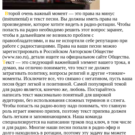
В
торой очень важный момент — это права на минус
(instrumental) и текст песни. Вы должны иметь права на
произведение, которое хотите видеть в радио-ротации. Чтобы
попасть на радио необходимо решить этот вопрос заранее,
чтобы в дальнейшем не возникло проблем с
правообладателями, и вы не испортили себе репутацию при
работе с радиостанциями. Права на ваши песни можно
зарегистрировать в Российском Авторском Обществе
(www.rao.ru), детали ищите на официальном сайте Общества.
Т
екст — это следующий важнейший элемент вашего трэка, я
думаю, вы отлично понимаете, что текст не должен
затрагивать политику, вопросы религий и другие «тонкие»
моменты. Исключите все, что связано с негативом, пусть ваша
песня будет легкой и позитивной. Самой популярной темой
для радио является, конечно же, любовь. Постарайтесь
написать текст максимально понятный для широкой
аудитории, без использования сложных терминов и слэнга.
Чтобы попасть на радио-волну надо понимать, что главную
роль играет именно припев, поэтому текст припева должен
быть легким и запоминающимся. Наша команда
специализируется на написании трэков под ключ, в том числе
и для радио. Многие наши песни попали в радио-эфир и
долго находились в ротации, поэтому эту задачу вы можете