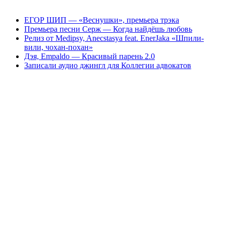
ЕГОР ШИП — «Веснушки», премьера трэка
Премьера песни Серж — Когда найдёшь любовь
Релиз от Medipsy, Anecstasya feat. EnerJaka «Шпили-
вили, чохан-похан»
Дэя, Empaldo — Красивый парень 2.0
Записали аудио джингл для Коллегии адвокатов