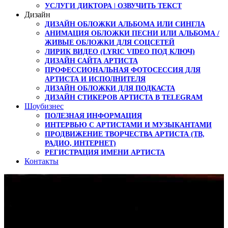
УСЛУГИ ДИКТОРА | ОЗВУЧИТЬ ТЕКСТ
Дизайн
ДИЗАЙН ОБЛОЖКИ АЛЬБОМА ИЛИ СИНГЛА
АНИМАЦИЯ ОБЛОЖКИ ПЕСНИ ИЛИ АЛЬБОМА /
ЖИВЫЕ ОБЛОЖКИ ДЛЯ СОЦСЕТЕЙ
ЛИРИК ВИДЕО (LYRIC VIDEO ПОД КЛЮЧ)
ДИЗАЙН САЙТА АРТИСТА
ПРОФЕССИОНАЛЬНАЯ ФОТОСЕССИЯ ДЛЯ
АРТИСТА И ИСПОЛНИТЕЛЯ
ДИЗАЙН ОБЛОЖКИ ДЛЯ ПОДКАСТА
ДИЗАЙН СТИКЕРОВ АРТИСТА В TELEGRAM
Шоубизнес
ПОЛЕЗНАЯ ИНФОРМАЦИЯ
ИНТЕРВЬЮ С АРТИСТАМИ И МУЗЫКАНТАМИ
ПРОДВИЖЕНИЕ ТВОРЧЕСТВА АРТИСТА (ТВ,
РАДИО, ИНТЕРНЕТ)
РЕГИСТРАЦИЯ ИМЕНИ АРТИСТА
Контакты
Как попасть на радио