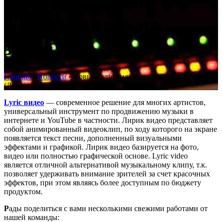
нашей команды
(Лирик видео на
заказ)
Главная
›
Новости
›
Новые Lyric видео от нашей команды
(Лирик видео на заказ)
Lyric видео
— современное решение для многих артистов,
универсальный инструмент по продвижению музыки в
интернете и YouTube в частности. Лирик видео представляет
собой анимированный видеоклип, по ходу которого на экране
появляется текст песни, дополненный визуальными
эффектами и графикой. Лирик видео базируется на фото,
видео или полностью графической основе. Lyric video
является отличной альтернативой музыкальному клипу, т.к.
позволяет удерживать внимание зрителей за счет красочных
эффектов, при этом являясь более доступным по бюджету
продуктом.
Р
ады поделиться с вами несколькими свежими работами от
нашей команды: