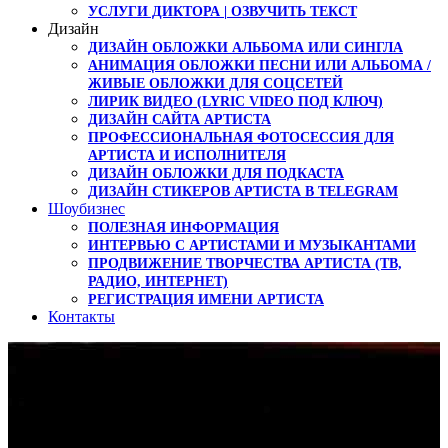
УСЛУГИ ДИКТОРА | ОЗВУЧИТЬ ТЕКСТ
Дизайн
ДИЗАЙН ОБЛОЖКИ АЛЬБОМА ИЛИ СИНГЛА
АНИМАЦИЯ ОБЛОЖКИ ПЕСНИ ИЛИ АЛЬБОМА /
ЖИВЫЕ ОБЛОЖКИ ДЛЯ СОЦСЕТЕЙ
ЛИРИК ВИДЕО (LYRIC VIDEO ПОД КЛЮЧ)
ДИЗАЙН САЙТА АРТИСТА
ПРОФЕССИОНАЛЬНАЯ ФОТОСЕССИЯ ДЛЯ
АРТИСТА И ИСПОЛНИТЕЛЯ
ДИЗАЙН ОБЛОЖКИ ДЛЯ ПОДКАСТА
ДИЗАЙН СТИКЕРОВ АРТИСТА В TELEGRAM
Шоубизнес
ПОЛЕЗНАЯ ИНФОРМАЦИЯ
ИНТЕРВЬЮ С АРТИСТАМИ И МУЗЫКАНТАМИ
ПРОДВИЖЕНИЕ ТВОРЧЕСТВА АРТИСТА (ТВ,
РАДИО, ИНТЕРНЕТ)
РЕГИСТРАЦИЯ ИМЕНИ АРТИСТА
Контакты
Новые Lyric видео от