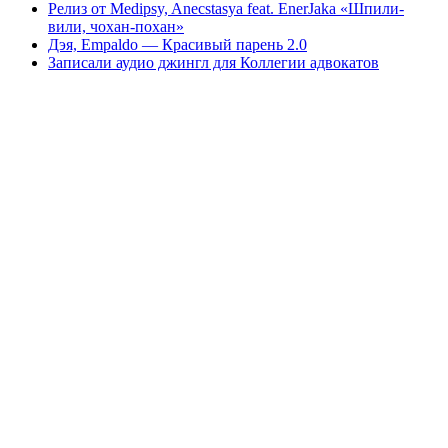
Релиз от Medipsy, Anecstasya feat. EnerJaka «Шпили-
вили, чохан-похан»
Дэя, Empaldo — Красивый парень 2.0
Записали аудио джингл для Коллегии адвокатов