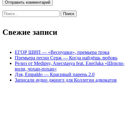
Найти:
Свежие записи
ЕГОР ШИП — «Веснушки», премьера трэка
Премьера песни Серж — Когда найдёшь любовь
Релиз от Medipsy, Anecstasya feat. EnerJaka «Шпили-
вили, чохан-похан»
Дэя, Empaldo — Красивый парень 2.0
Записали аудио джингл для Коллегии адвокатов