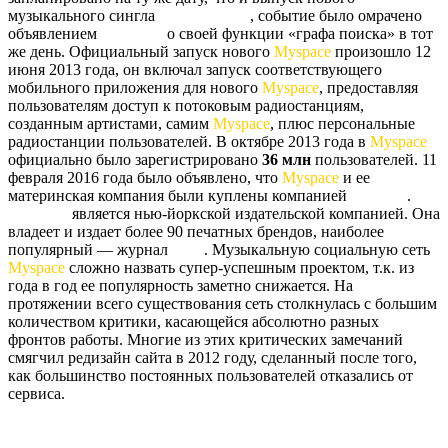
музыкального сингла
Тимберлейка
, событие было омрачено
объявлением
Facebook
о своей функции «графа поиска» в тот
же день. Официальный запуск нового
Myspace
произошло 12
июня 2013 года, он включал запуск соответствующего
мобильного приложения для нового
Myspace
, предоставляя
пользователям доступ к потоковым радиостанциям,
созданным артистами, самим
Myspace
, плюс персональные
радиостанции пользователей. В октябре 2013 года в
Myspace
официально было зарегистрировано
36 млн
пользователей. 11
февраля 2016 года было объявлено, что
Myspace
и ее
материнская компания были куплены компанией
Time Inc
.
Time Inc.
является нью-йоркской издательской компанией. Она
владеет и издает более 90 печатных брендов, наиболее
популярный — журнал
Time
. Музыкальную социальную сеть
Myspace
сложно назвать супер-успешным проектом, т.к. из
года в год ее популярность заметно снижается. На
протяжении всего существования сеть столкнулась с большим
количеством критики, касающейся абсолютно разных
фронтов работы. Многие из этих критических замечаний
смягчил редизайн сайта в 2012 году, сделанный после того,
как большинство постоянных пользователей отказались от
сервиса.