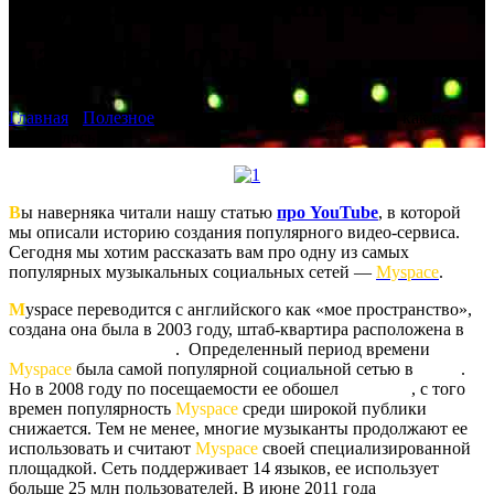
MySpace — как все
начиналось
Главная
›
Полезное
›
Музыкальная сеть MySpace — как все
начиналось
В
ы наверняка читали нашу статью
про YouTube
, в которой
мы описали историю создания популярного видео-сервиса.
Сегодня мы хотим рассказать вам про одну из самых
популярных музыкальных социальных сетей —
Myspace
.
M
yspace переводится с английского как «мое пространство»,
создана она была в 2003 году, штаб-квартира расположена в
Беверли-Хиллз, США
. Определенный период времени
Myspace
была самой популярной социальной сетью в
США
.
Но в 2008 году по посещаемости ее обошел
Facebook
, с того
времен популярность
Myspace
среди широкой публики
снижается. Тем не менее, многие музыканты продолжают ее
использовать и считают
Myspace
своей специализированной
площадкой. Сеть поддерживает 14 языков, ее использует
больше 25 млн пользователей. В июне 2011 года