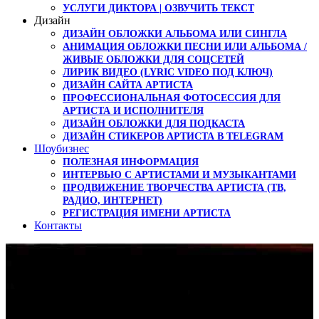
УСЛУГИ ДИКТОРА | ОЗВУЧИТЬ ТЕКСТ
Дизайн
ДИЗАЙН ОБЛОЖКИ АЛЬБОМА ИЛИ СИНГЛА
АНИМАЦИЯ ОБЛОЖКИ ПЕСНИ ИЛИ АЛЬБОМА /
ЖИВЫЕ ОБЛОЖКИ ДЛЯ СОЦСЕТЕЙ
ЛИРИК ВИДЕО (LYRIC VIDEO ПОД КЛЮЧ)
ДИЗАЙН САЙТА АРТИСТА
ПРОФЕССИОНАЛЬНАЯ ФОТОСЕССИЯ ДЛЯ
АРТИСТА И ИСПОЛНИТЕЛЯ
ДИЗАЙН ОБЛОЖКИ ДЛЯ ПОДКАСТА
ДИЗАЙН СТИКЕРОВ АРТИСТА В TELEGRAM
Шоубизнес
ПОЛЕЗНАЯ ИНФОРМАЦИЯ
ИНТЕРВЬЮ С АРТИСТАМИ И МУЗЫКАНТАМИ
ПРОДВИЖЕНИЕ ТВОРЧЕСТВА АРТИСТА (ТВ,
РАДИО, ИНТЕРНЕТ)
РЕГИСТРАЦИЯ ИМЕНИ АРТИСТА
Контакты
Музыкальная сеть