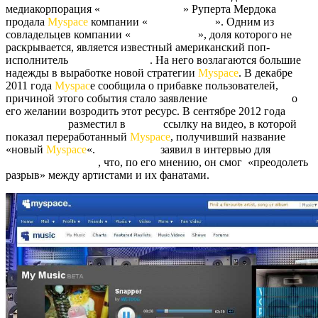
медиакорпорация «
News Corporation
» Руперта Мердока
продала
Myspace
компании «
Specific Media
». Одним из
совладельцев компании «
Specific Media
», доля которого не
раскрывается, является известный американский поп-
исполнитель
Justin Timberlake
. На него возлагаются большие
надежды в выработке новой стратегии
Myspace
. В декабре
2011 года
Myspac
e сообщила о прибавке пользователей,
причиной этого события стало заявление
Justin Timberlake
о
его желании возродить этот ресурс. В сентябре 2012 года
Тимберлейк
разместил в
Twitter
ссылку на видео, в которой
показал переработанный
Myspace
, получивший название
«новый
Myspace
«.
Тимберлейк
заявил в интервью для
The
Hollywood Reporter
, что, по его мнению, он смог «преодолеть
разрыв» между артистами и их фанатами.