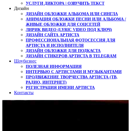
УСЛУГИ ДИКТОРА | ОЗВУЧИТЬ ТЕКСТ
Дизайн
ДИЗАЙН ОБЛОЖКИ АЛЬБОМА ИЛИ СИНГЛА
АНИМАЦИЯ ОБЛОЖКИ ПЕСНИ ИЛИ АЛЬБОМА /
ЖИВЫЕ ОБЛОЖКИ ДЛЯ СОЦСЕТЕЙ
ЛИРИК ВИДЕО (LYRIC VIDEO ПОД КЛЮЧ)
ДИЗАЙН САЙТА АРТИСТА
ПРОФЕССИОНАЛЬНАЯ ФОТОСЕССИЯ ДЛЯ
АРТИСТА И ИСПОЛНИТЕЛЯ
ДИЗАЙН ОБЛОЖКИ ДЛЯ ПОДКАСТА
ДИЗАЙН СТИКЕРОВ АРТИСТА В TELEGRAM
Шоубизнес
ПОЛЕЗНАЯ ИНФОРМАЦИЯ
ИНТЕРВЬЮ С АРТИСТАМИ И МУЗЫКАНТАМИ
ПРОДВИЖЕНИЕ ТВОРЧЕСТВА АРТИСТА (ТВ,
РАДИО, ИНТЕРНЕТ)
РЕГИСТРАЦИЯ ИМЕНИ АРТИСТА
Контакты
Премьера песни На