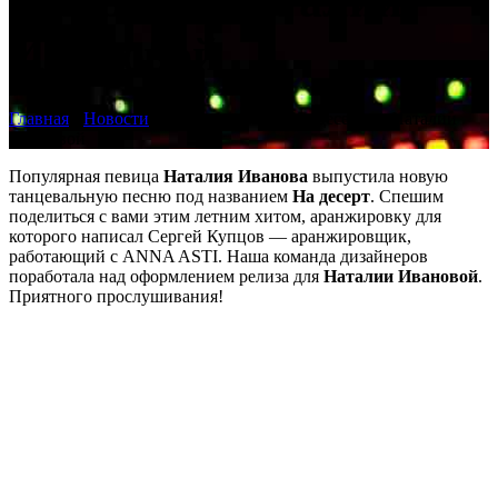
десерт от Наталии
Ивановой
Главная
›
Новости
›
Премьера песни На десерт от Наталии
Ивановой
Популярная певица
Наталия Иванова
выпустила новую
танцевальную песню под названием
На десерт
. Спешим
поделиться с вами этим летним хитом, аранжировку для
которого написал Сергей Купцов — аранжировщик,
работающий с ANNA ASTI. Наша команда дизайнеров
поработала над оформлением релиза для
Наталии Ивановой
.
Приятного прослушивания!