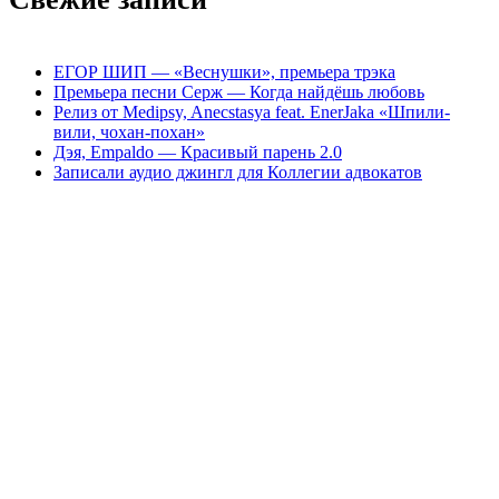
ЕГОР ШИП — «Веснушки», премьера трэка
Премьера песни Серж — Когда найдёшь любовь
Релиз от Medipsy, Anecstasya feat. EnerJaka «Шпили-
вили, чохан-похан»
Дэя, Empaldo — Красивый парень 2.0
Записали аудио джингл для Коллегии адвокатов