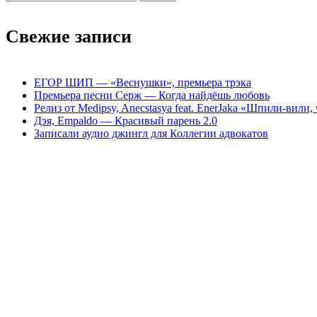
Свежие записи
ЕГОР ШИП — «Веснушки», премьера трэка
Премьера песни Серж — Когда найдёшь любовь
Релиз от Medipsy, Anecstasya feat. EnerJaka «Шпили-вили,
Дэя, Empaldo — Красивый парень 2.0
Записали аудио джингл для Коллегии адвокатов