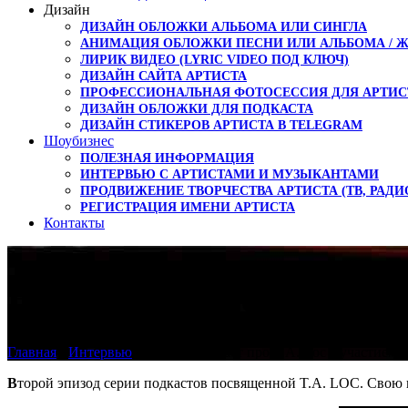
Дизайн
ДИЗАЙН ОБЛОЖКИ АЛЬБОМА ИЛИ СИНГЛА
АНИМАЦИЯ ОБЛОЖКИ ПЕСНИ ИЛИ АЛЬБОМА / 
ЛИРИК ВИДЕО (LYRIC VIDEO ПОД КЛЮЧ)
ДИЗАЙН САЙТА АРТИСТА
ПРОФЕССИОНАЛЬНАЯ ФОТОСЕССИЯ ДЛЯ АРТИС
ДИЗАЙН ОБЛОЖКИ ДЛЯ ПОДКАСТА
ДИЗАЙН СТИКЕРОВ АРТИСТА В TELEGRAM
Шоубизнес
ПОЛЕЗНАЯ ИНФОРМАЦИЯ
ИНТЕРВЬЮ С АРТИСТАМИ И МУЗЫКАНТАМИ
ПРОДВИЖЕНИЕ ТВОРЧЕСТВА АРТИСТА (ТВ, РАДИ
РЕГИСТРАЦИЯ ИМЕНИ АРТИСТА
Контакты
Второй подкаст про T.A
Главная
›
Интервью
›
Второй подкаст про T.A. Loc с участием 
В
торой эпизод серии подкастов посвященной T.A. LOC. Свою и