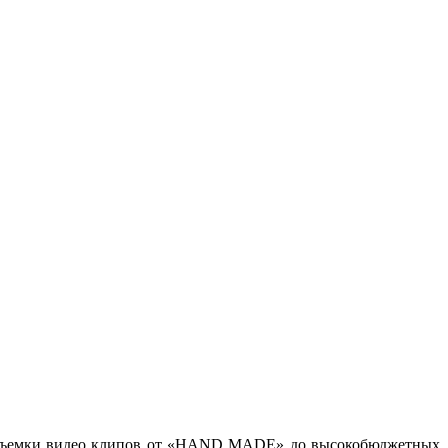
ов, съемки видео клипов от «HAND MADE» до высокобюджетных