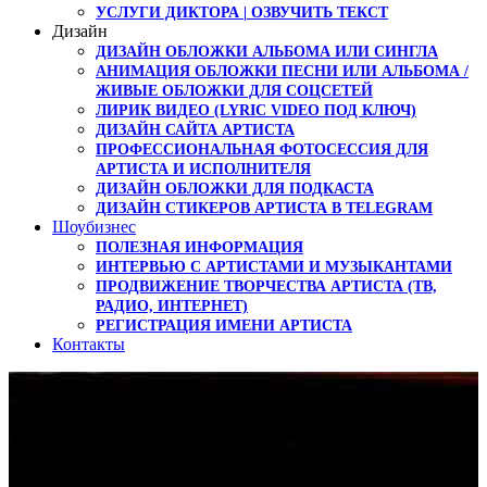
УСЛУГИ ДИКТОРА | ОЗВУЧИТЬ ТЕКСТ
Дизайн
ДИЗАЙН ОБЛОЖКИ АЛЬБОМА ИЛИ СИНГЛА
АНИМАЦИЯ ОБЛОЖКИ ПЕСНИ ИЛИ АЛЬБОМА /
ЖИВЫЕ ОБЛОЖКИ ДЛЯ СОЦСЕТЕЙ
ЛИРИК ВИДЕО (LYRIC VIDEO ПОД КЛЮЧ)
ДИЗАЙН САЙТА АРТИСТА
ПРОФЕССИОНАЛЬНАЯ ФОТОСЕССИЯ ДЛЯ
АРТИСТА И ИСПОЛНИТЕЛЯ
ДИЗАЙН ОБЛОЖКИ ДЛЯ ПОДКАСТА
ДИЗАЙН СТИКЕРОВ АРТИСТА В TELEGRAM
Шоубизнес
ПОЛЕЗНАЯ ИНФОРМАЦИЯ
ИНТЕРВЬЮ С АРТИСТАМИ И МУЗЫКАНТАМИ
ПРОДВИЖЕНИЕ ТВОРЧЕСТВА АРТИСТА (ТВ,
РАДИО, ИНТЕРНЕТ)
РЕГИСТРАЦИЯ ИМЕНИ АРТИСТА
Контакты
Работа для