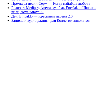
Премьера песни Серж — Когда найдёшь любовь
Релиз от Medipsy, Anecstasya feat. EnerJaka «Шпили-
вили, чохан-похан»
Дэя, Empaldo — Красивый парень 2.0
Записали аудио джингл для Коллегии адвокатов