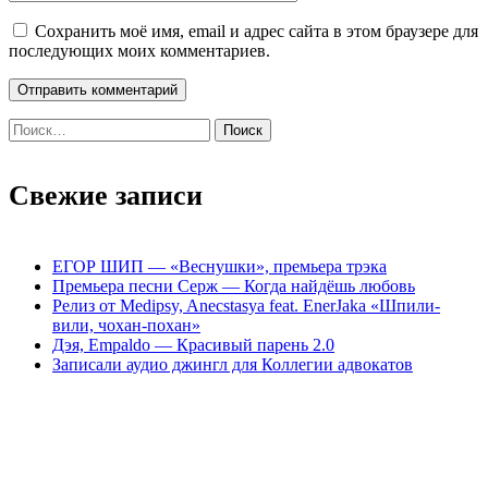
Сохранить моё имя, email и адрес сайта в этом браузере для
последующих моих комментариев.
Найти:
Свежие записи
ЕГОР ШИП — «Веснушки», премьера трэка
Премьера песни Серж — Когда найдёшь любовь
Релиз от Medipsy, Anecstasya feat. EnerJaka «Шпили-
вили, чохан-похан»
Дэя, Empaldo — Красивый парень 2.0
Записали аудио джингл для Коллегии адвокатов