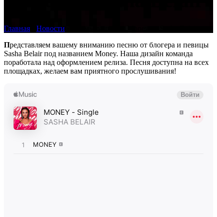
Money от Sasha Belair
Главная
›
Новости
›
Премьера песни Money от Sasha Belair
П
редставляем вашему вниманию песню от блогера и певицы
Sasha Belair под названием Money. Наша дизайн команда
поработала над оформлением релиза. Песня доступна на всех
площадках, желаем вам приятного прослушивания!