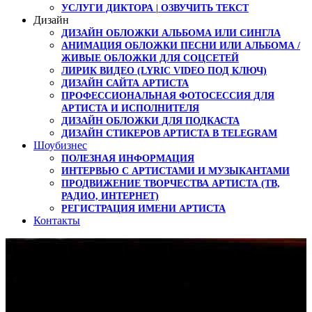
УСЛУГИ ДИКТОРА | ОЗВУЧИТЬ ТЕКСТ
Дизайн
ДИЗАЙН ОБЛОЖКИ АЛЬБОМА ИЛИ СИНГЛА
АНИМАЦИЯ ОБЛОЖКИ ПЕСНИ ИЛИ АЛЬБОМА /
ЖИВЫЕ ОБЛОЖКИ ДЛЯ СОЦСЕТЕЙ
ЛИРИК ВИДЕО (LYRIC VIDEO ПОД КЛЮЧ)
ДИЗАЙН САЙТА АРТИСТА
ПРОФЕССИОНАЛЬНАЯ ФОТОСЕССИЯ ДЛЯ
АРТИСТА И ИСПОЛНИТЕЛЯ
ДИЗАЙН ОБЛОЖКИ ДЛЯ ПОДКАСТА
ДИЗАЙН СТИКЕРОВ АРТИСТА В TELEGRAM
Шоубизнес
ПОЛЕЗНАЯ ИНФОРМАЦИЯ
ИНТЕРВЬЮ С АРТИСТАМИ И МУЗЫКАНТАМИ
ПРОДВИЖЕНИЕ ТВОРЧЕСТВА АРТИСТА (ТВ,
РАДИО, ИНТЕРНЕТ)
РЕГИСТРАЦИЯ ИМЕНИ АРТИСТА
Контакты
Премьера песни