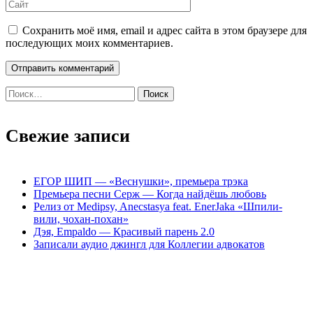
Сохранить моё имя, email и адрес сайта в этом браузере для
последующих моих комментариев.
Найти:
Свежие записи
ЕГОР ШИП — «Веснушки», премьера трэка
Премьера песни Серж — Когда найдёшь любовь
Релиз от Medipsy, Anecstasya feat. EnerJaka «Шпили-
вили, чохан-похан»
Дэя, Empaldo — Красивый парень 2.0
Записали аудио джингл для Коллегии адвокатов