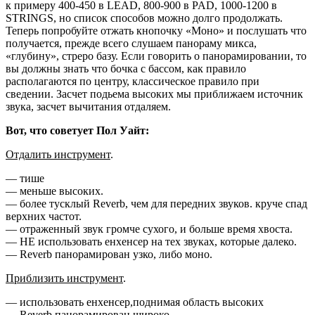
к примеру 400-450 в LEAD, 800-900 в PAD, 1000-1200 в
STRINGS, но список способов можно долго продолжать.
Теперь попробуйте отжать кнопочку «Моно» и послушать что
получается, прежде всего слушаем панораму микса,
«глубину», стреро базу. Если говорить о панорамировании, то
вы должны знать что бочка с бассом, как правило
располагаются по центру, классическое правило при
сведении. Засчет подьема высоких мы приближаем источник
звука, засчет вычитания отдаляем.
Вот, что советует Пол Уайт:
Отдалить инструмент
.
— тише
— меньше высоких.
— более тусклый Reverb, чем для передних звуков. круче спад
верхних частот.
— отраженный звук громче сухого, и больше время хвоста.
— НЕ использовать енхенсер на тех звуках, которые далеко.
— Reverb панорамирован узко, либо моно.
Приблизить инструмент
.
— использовать енхенсер,поднимая область высоких
— Reverb панорамирован широко.