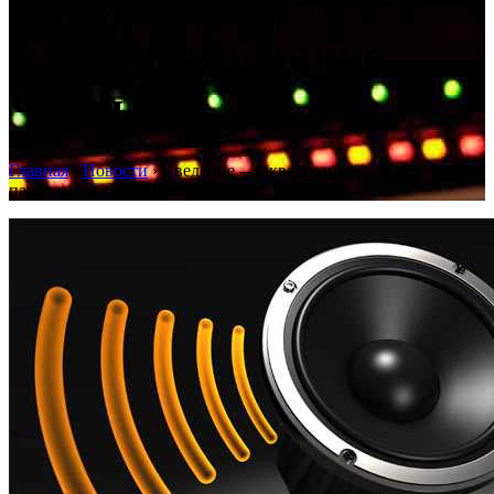
эквализация,
панорамирование.
Часть 1.
Главная
›
Новости
›
Сведение — эквализация,
панорамирование. Часть 1.