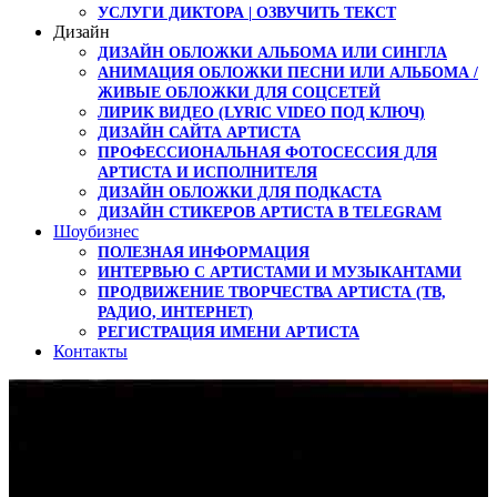
УСЛУГИ ДИКТОРА | ОЗВУЧИТЬ ТЕКСТ
Дизайн
ДИЗАЙН ОБЛОЖКИ АЛЬБОМА ИЛИ СИНГЛА
АНИМАЦИЯ ОБЛОЖКИ ПЕСНИ ИЛИ АЛЬБОМА /
ЖИВЫЕ ОБЛОЖКИ ДЛЯ СОЦСЕТЕЙ
ЛИРИК ВИДЕО (LYRIC VIDEO ПОД КЛЮЧ)
ДИЗАЙН САЙТА АРТИСТА
ПРОФЕССИОНАЛЬНАЯ ФОТОСЕССИЯ ДЛЯ
АРТИСТА И ИСПОЛНИТЕЛЯ
ДИЗАЙН ОБЛОЖКИ ДЛЯ ПОДКАСТА
ДИЗАЙН СТИКЕРОВ АРТИСТА В TELEGRAM
Шоубизнес
ПОЛЕЗНАЯ ИНФОРМАЦИЯ
ИНТЕРВЬЮ С АРТИСТАМИ И МУЗЫКАНТАМИ
ПРОДВИЖЕНИЕ ТВОРЧЕСТВА АРТИСТА (ТВ,
РАДИО, ИНТЕРНЕТ)
РЕГИСТРАЦИЯ ИМЕНИ АРТИСТА
Контакты
Сведение —