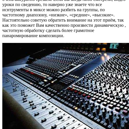
уроки по сведению, то наверно уже знаете что все
иснтрументы в миксе можно разбить на группы, по
частотному диапозону, «низкие», «средние», «высокие».
Настоятельно советую обратить внимание на этот приём, так
как это поможет Вам качественно произвести динамическую ,
частотную обработку сделать более грамотное
панаромирование композиции.