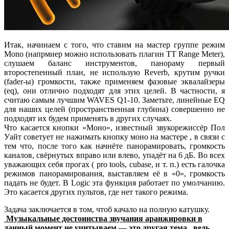
Итак, начинаем с того, что ставим на мастер группе режим
Mono (напрмиер можно использовать плагин TT Range Meter),
слушаем баланс инструментов, панораму первый
второстепенный план, не использую Reverb, крутим ручки
(fader-ы) громкости, также применяем фазовые эквалайзеры
(eq), они отлично подходят для этих целей. В частности, я
считаю самым лучшим WAVES Q1-10. Заметьте, линейные EQ
для наших целей (пространственная глубина) совершенно не
подходят их будем применять в других случаях.
Что касается кнопки «Моно», известный звукорежиссёр Пол
Уайт советует не нажимать кнопку моно на мастере , в связи с
тем что, после того как начнёте панорамировать, громкость
каналов, свёрнутых вправо или влево, упадёт на 6 дБ. Во всех
уважающих себя прогах ( pro tools, cubase, и т. п.) есть галочка
режимов панорамирования, выставляем её в «0», громкость
падать не будет. В Logic эта функция работает по умолчанию.
Это касается других пультов, где нет такого режима.
Задача заключается в том, чтоб качало на полную катушку.
Музыкальные достоинства звучания аранжировки в
данный момент не учитываем — это другая тема, ведь