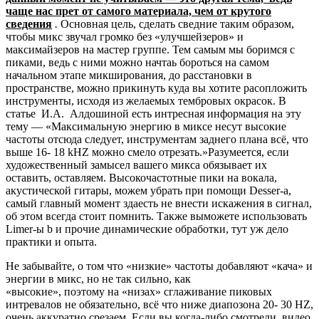
чаще нас прет от самого материала, чем от крутого
сведения
.
Основная цель, сделать сведние таким образом,
чтобы микс звучал громко без «улучшейзеров» и
максимайзеров на мастер группе. Тем самым мы боримся с
пиками, ведь с ними можно начтаь бороться на самом
начальном этапе микширования, до расстановки в
пространстве, можно прикинуть куда вы хотите расопложить
инструменты, исходя из желаемых тембровых окрасок. В
статье И.А. Алдошиной есть интресная информация на эту
тему — «Максимальную энергию в миксе несут высокие
частоты отсюда следует, инструментам заднего плана всё, что
выше 16- 18 kHZ можно смело отрезать.»Разумеется, если
художественный замысел вашего микса обязывает их
оставить, оставляем. Высокочастотные пики на вокала,
акустической гитары, можем убрать при помощи Desser-а,
самый главный момент здаесть не внести искажения в сигнал,
об этом всегда стоит помнить. Также выможете использовать
Limer-ы b и прочие динамические обработки, тут уж дело
практики и опыта.
Не забывайте, о том что «низкие» частоты добавляют «кача» и
энергии в микс, но не так сильно, как
«высокие», поэтому на «низах» сглаживание пиковых
интревалов не обязательно, всё что ниже диапозона 20- 30 HZ,
очень аккуратно срезаем. Если вы когда-либо смотрели, видео