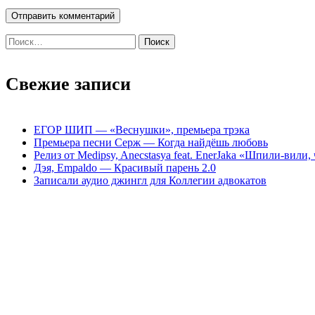
Найти:
Свежие записи
ЕГОР ШИП — «Веснушки», премьера трэка
Премьера песни Серж — Когда найдёшь любовь
Релиз от Medipsy, Anecstasya feat. EnerJaka «Шпили-вили,
Дэя, Empaldo — Красивый парень 2.0
Записали аудио джингл для Коллегии адвокатов