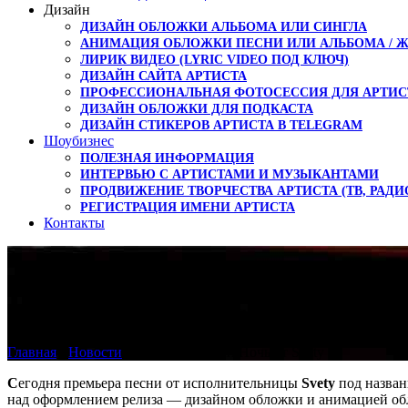
Дизайн
ДИЗАЙН ОБЛОЖКИ АЛЬБОМА ИЛИ СИНГЛА
АНИМАЦИЯ ОБЛОЖКИ ПЕСНИ ИЛИ АЛЬБОМА / 
ЛИРИК ВИДЕО (LYRIC VIDEO ПОД КЛЮЧ)
ДИЗАЙН САЙТА АРТИСТА
ПРОФЕССИОНАЛЬНАЯ ФОТОСЕССИЯ ДЛЯ АРТИС
ДИЗАЙН ОБЛОЖКИ ДЛЯ ПОДКАСТА
ДИЗАЙН СТИКЕРОВ АРТИСТА В TELEGRAM
Шоубизнес
ПОЛЕЗНАЯ ИНФОРМАЦИЯ
ИНТЕРВЬЮ С АРТИСТАМИ И МУЗЫКАНТАМИ
ПРОДВИЖЕНИЕ ТВОРЧЕСТВА АРТИСТА (ТВ, РАДИ
РЕГИСТРАЦИЯ ИМЕНИ АРТИСТА
Контакты
Премьера песни Ночь о
Главная
›
Новости
›
Премьера песни Ночь от Svety
С
егодня премьера песни от исполнительницы
Svety
под назва
над оформлением релиза — дизайном обложки и анимацией обло