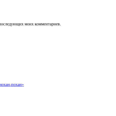
ля последующих моих комментариев.
 чохан-похан»