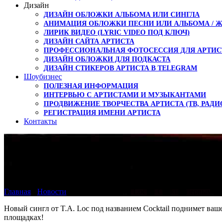
Дизайн
ДИЗАЙН ОБЛОЖКИ АЛЬБОМА ИЛИ СИНГЛА
АНИМАЦИЯ ОБЛОЖКИ ПЕСНИ ИЛИ АЛЬБОМА / 
ЛИРИК ВИДЕО (LYRIC VIDEO ПОД КЛЮЧ)
ДИЗАЙН САЙТА АРТИСТА
ПРОФЕССИОНАЛЬНАЯ ФОТОСЕССИЯ ДЛЯ АРТИС
ДИЗАЙН ОБЛОЖКИ ДЛЯ ПОДКАСТА
ДИЗАЙН СТИКЕРОВ АРТИСТА В TELEGRAM
Шоубизнес
ПОЛЕЗНАЯ ИНФОРМАЦИЯ
ИНТЕРВЬЮ С АРТИСТАМИ И МУЗЫКАНТАМИ
ПРОДВИЖЕНИЕ ТВОРЧЕСТВА АРТИСТА (ТВ, РАДИ
РЕГИСТРАЦИЯ ИМЕНИ АРТИСТА
Контакты
Послушайте T.A. Loc 
Главная
›
Новости
›
Послушайте T.A. Loc — Cocktail первыми
Новый сингл от T.A. Loc под названием Cocktail поднимет ваше
площадках!