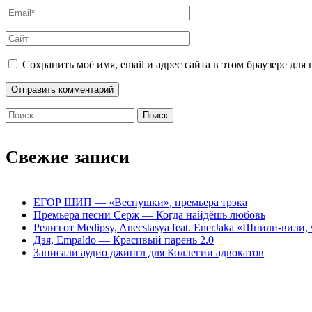
Сохранить моё имя, email и адрес сайта в этом браузере д
Найти:
Свежие записи
ЕГОР ШИП — «Веснушки», премьера трэка
Премьера песни Серж — Когда найдёшь любовь
Релиз от Medipsy, Anecstasya feat. EnerJaka «Шпили-вили,
Дэя, Empaldo — Красивый парень 2.0
Записали аудио джингл для Коллегии адвокатов