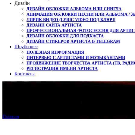
Дизайн
ДИЗАЙН ОБЛОЖКИ АЛЬБОМА ИЛИ СИНГЛА
АНИМАЦИЯ ОБЛОЖКИ ПЕСНИ ИЛИ АЛЬБОМА / 
ЛИРИК ВИДЕО (LYRIC VIDEO ПОД КЛЮЧ)
ДИЗАЙН САЙТА АРТИСТА
ПРОФЕССИОНАЛЬНАЯ ФОТОСЕССИЯ ДЛЯ АРТИС
ДИЗАЙН ОБЛОЖКИ ДЛЯ ПОДКАСТА
ДИЗАЙН СТИКЕРОВ АРТИСТА В TELEGRAM
Шоубизнес
ПОЛЕЗНАЯ ИНФОРМАЦИЯ
ИНТЕРВЬЮ С АРТИСТАМИ И МУЗЫКАНТАМИ
ПРОДВИЖЕНИЕ ТВОРЧЕСТВА АРТИСТА (ТВ, РАДИ
РЕГИСТРАЦИЯ ИМЕНИ АРТИСТА
Контакты
Видео, графика
Главная
›
Видео, графика