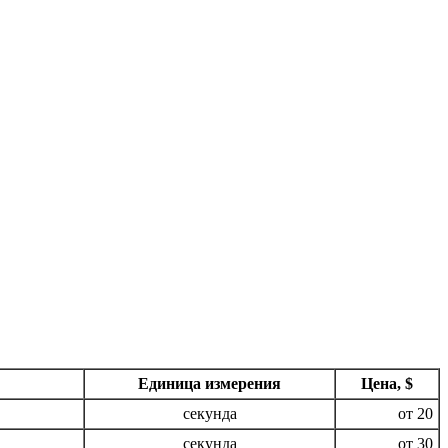
Единица измерения
Цена, $
секунда
от 20
секунда
от 30