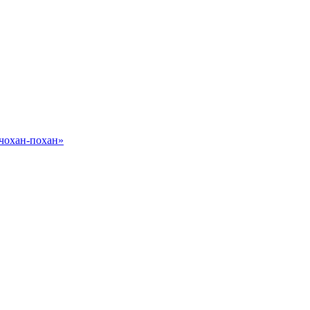
 чохан-похан»