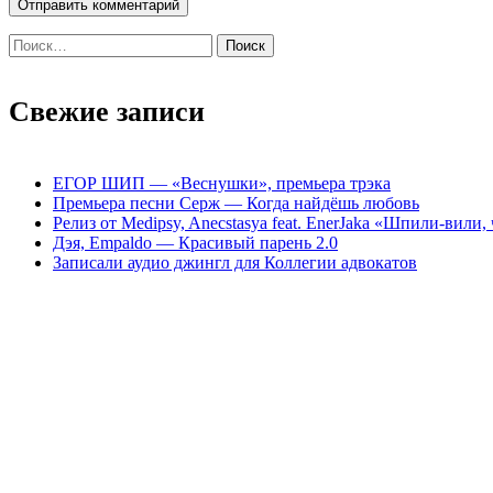
Найти:
Свежие записи
ЕГОР ШИП — «Веснушки», премьера трэка
Премьера песни Серж — Когда найдёшь любовь
Релиз от Medipsy, Anecstasya feat. EnerJaka «Шпили-вили,
Дэя, Empaldo — Красивый парень 2.0
Записали аудио джингл для Коллегии адвокатов