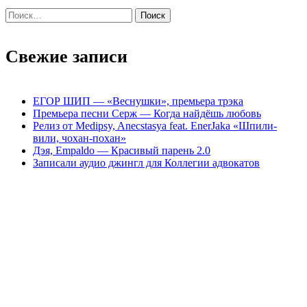
Найти:
Свежие записи
ЕГОР ШИП — «Веснушки», премьера трэка
Премьера песни Серж — Когда найдёшь любовь
Релиз от Medipsy, Anecstasya feat. EnerJaka «Шпили-
вили, чохан-похан»
Дэя, Empaldo — Красивый парень 2.0
Записали аудио джингл для Коллегии адвокатов