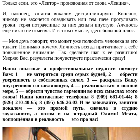
Только если, это «Лектор» производная от слова «Лекция».
И, наконец, занятия вокалом дисциплинируют. Конечно,
никому не захочется опаздывать или тем паче прогуливать
уроки, теряя потраченные за них деньги впустую. Алчность
ещё никто не отменял. И в этом смысле, здесь большой плюс.
— Моя дочь говорит, что может уже полюбить человека за его
талант. Понимаю почему. Личность всегда притягивает к себе
повышенное внимание. Так сделайте шаг к её развитию!
Уверяю Вас, результаты почувствуете практически сразу!
Наши опытные и профессиональные педагоги помогут
Вам: 1 — не затеряться среди серых будней, 2 — обрести
уверенность в собственных силах, 3 — раскрыть Вашу
внутреннюю составляющую, 4 — реализоваться в полной
мере, 5 — обрести чувство гармонии во всех смыслах этого
слова! Наши контактные телефоны 8 (909) 681-01-44; 8
(926) 210-40-65; 8 (495) 646-26-03 И не забывайте, занятия
вокалом — это прямой путь, сначала в студию
звукозаписи, а потом и на эстрадный Олимп! Мечта,
воплощённая в реальность — это про нас!