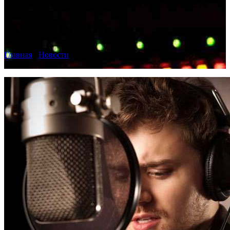
проводим набор всех
желающих
Главная
›
Новости
›
Уроки вокала — проводим набор всех
желающих