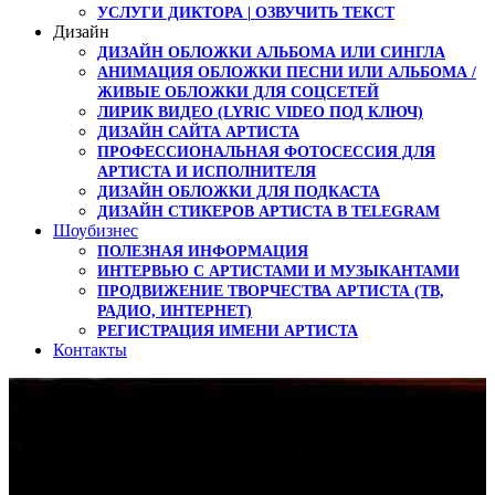
УСЛУГИ ДИКТОРА | ОЗВУЧИТЬ ТЕКСТ
Дизайн
ДИЗАЙН ОБЛОЖКИ АЛЬБОМА ИЛИ СИНГЛА
АНИМАЦИЯ ОБЛОЖКИ ПЕСНИ ИЛИ АЛЬБОМА /
ЖИВЫЕ ОБЛОЖКИ ДЛЯ СОЦСЕТЕЙ
ЛИРИК ВИДЕО (LYRIC VIDEO ПОД КЛЮЧ)
ДИЗАЙН САЙТА АРТИСТА
ПРОФЕССИОНАЛЬНАЯ ФОТОСЕССИЯ ДЛЯ
АРТИСТА И ИСПОЛНИТЕЛЯ
ДИЗАЙН ОБЛОЖКИ ДЛЯ ПОДКАСТА
ДИЗАЙН СТИКЕРОВ АРТИСТА В TELEGRAM
Шоубизнес
ПОЛЕЗНАЯ ИНФОРМАЦИЯ
ИНТЕРВЬЮ С АРТИСТАМИ И МУЗЫКАНТАМИ
ПРОДВИЖЕНИЕ ТВОРЧЕСТВА АРТИСТА (ТВ,
РАДИО, ИНТЕРНЕТ)
РЕГИСТРАЦИЯ ИМЕНИ АРТИСТА
Контакты
Уроки вокала —