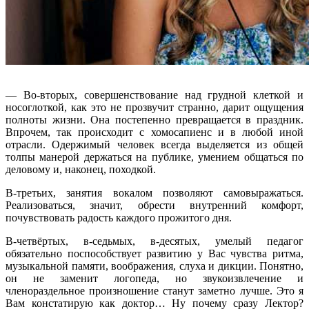
— Во-вторых, совершенствование над грудной клеткой и
носоглоткой, как это не прозвучит странно, дарит ощущения
полноты жизни. Она постепенно превращается в праздник.
Впрочем, так происходит с хомосапиенс и в любой иной
отрасли. Одержимый человек всегда выделяется из общей
толпы манерой держаться на публике, умением общаться по
деловому и, наконец, походкой.
В-третьих, занятия вокалом позволяют самовыражаться.
Реализоваться, значит, обрести внутренний комфорт,
почувствовать радость каждого прожитого дня.
В-четвёртых, в-седьмых, в-десятых, умелый педагог
обязательно поспособствует развитию у Вас чувства ритма,
музыкальной памяти, воображения, слуха и дикции. Понятно,
он не заменит логопеда, но звукоизвлечение и
членораздельное произношение станут заметно лучше. Это я
Вам констатирую как доктор… Ну почему сразу Лектор?