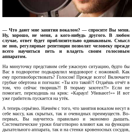
— Что дают мне занятия вокалом? — спросите Вы меня.
Ну, хорошо, не меня, а кого-нибудь другого. В любом
случае, ответ будет приблизительно одинаковым. Смысл
не нов, регулярные репетиции позволят человеку прежде
всего научиться петь и владеть своим голосовым
аппаратом.
На минуточку представим себе ужасную ситуацию, будто бы
Вас в подворотне подкараулил мордоворот с ножовкой. Как
ему противоборствовать? Голосом! Прежде всего! Включаете
грубые обертона и погнали: «Ты кто такой?! Отдаёшь отчёт в
том, что сейчас творишь?! В тюрьму захотел?!» Если не
помогает, переходишь на крик: «Караул! Убивают!»» И вот
уже грабитель пускается на утёк.
А теперь серьёзно. Начнём с того, что занятия вокалом несут в
себе массу, как скрытых, так и очевидных преимуществ. Во-
первых, Вы научитесь правильно и экономно дышать.
Систематические уроки благотворно влияют как на функции
дыхательного аппарата, так и на стенки кровеносных сосудов,